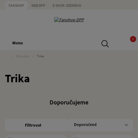
FANSHOP
WEB DPP
E-SHOP JÍZDNÉHO
0
Menu
/
Oblečení
/
Trika
Trika
Doporučujeme
Filtrovat