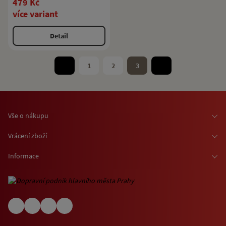
479 Kč
více variant
Detail
1
2
3
Vše o nákupu
Osobní odběr zboží
Vrácení zboží
Doprava zboží
Odstoupení od smlouvy
Informace
Možnosti platby
Reklamace
Kontaktní informace
O nákupu jízdenek a vstupenek
Ochrana osobních údajů
Obchodní podmínky
Informace o využívání cookies
(EN) Shipping abroad
Návštěvní (provozní) řády