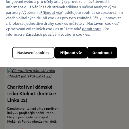
fungování webu a pro účely analýzy provozu a návštěvnosti.
Klokart (kolekce
Informace o užívání našich stránek sdílíme s našimi analytickými
Bílé sportovní triko s motivem
Transport)
autobusu Ikarus 280.
partnery. Výběrem „
Přijmout vše
“ udělujete souhlas se zpracováním
Pánské charitativní triko s motivem
Transport od Janka Rubeše a Matěje
všech volitelných druhů cookies pro tyto zmíněné účely. Spravovat
Janáka, kterým přispějete na
či blokovat jednotlivé druhy cookies můžete v „
Nastavení cookies
“.
projekt Klokánek Fondu
Zpracování volitelných cookies můžete také
odmítnout
. Více
ohrožených dětí.
399 Kč
450 Kč
informací v
Zásadách používání souborů cookies
.
více variant
více variant
Nastavení cookies
Přijmout vše
Odmítnout
Detail
Detail
Charitativní dámské
triko Klokart (kolekce
Linka 22)
Dámské charitativní triko s motivem
linky 22 projíždějící noční Prahou,
kterým přispějete na projekt
Klokánek Fondu ohrožených dětí.