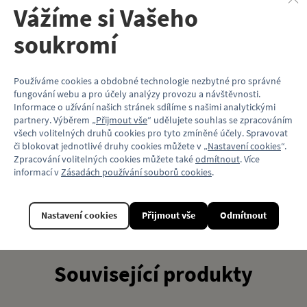
Materiál: 80% polyester, 20% bavlna
Vážíme si Vašeho
Gramáž: 220 g/m2
Barva: béžová
soukromí
Přední strana: potisk / malé logo Locomotif
Vlastnosti
Používáme cookies a obdobné technologie nezbytné pro správné
fungování webu a pro účely analýzy provozu a návštěvnosti.
Kód produktu
KP234_KT8B
Informace o užívání našich stránek sdílíme s našimi analytickými
partnery. Výběrem „
Přijmout vše
“ udělujete souhlas se zpracováním
Barva
Béžová
všech volitelných druhů cookies pro tyto zmíněné účely. Spravovat
či blokovat jednotlivé druhy cookies můžete v „
Nastavení cookies
“.
Materiál
Bavlna / Polyester
Zpracování volitelných cookies můžete také
odmítnout
. Více
informací v
Zásadách používání souborů cookies
.
Model vozu
ČKD Tatra KT8D5
Motiv (typ vozu)
Tramvaj
Nastavení cookies
Přijmout vše
Odmítnout
Související produkty