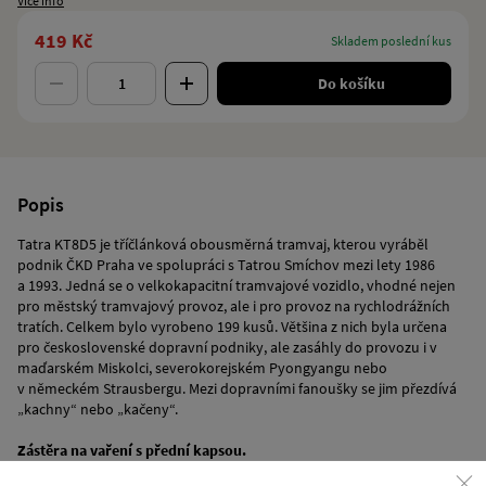
Více info
419 Kč
skladem poslední kus
Do košíku
Popis
Tatra KT8D5 je tříčlánková obousměrná tramvaj, kterou vyráběl
podnik ČKD Praha ve spolupráci s Tatrou Smíchov mezi lety 1986
a 1993. Jedná se o velkokapacitní tramvajové vozidlo, vhodné nejen
pro městský tramvajový provoz, ale i pro provoz na rychlodrážních
tratích. Celkem bylo vyrobeno 199 kusů. Většina z nich byla určena
pro československé dopravní podniky, ale zasáhly do provozu i v
maďarském Miskolci, severokorejském Pyongyangu nebo
v německém Strausbergu. Mezi dopravními fanoušky se jim přezdívá
„kachny“ nebo „kačeny“.
Zástěra na vaření s přední kapsou.