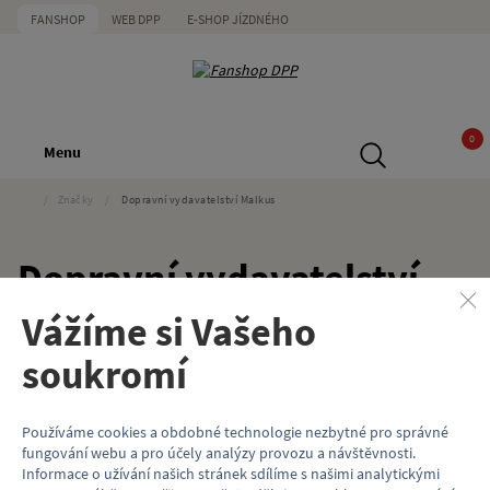
FANSHOP
WEB DPP
E-SHOP JÍZDNÉHO
0
Menu
/
Značky
/
Dopravní vydavatelství Malkus
Dopravní vydavatelství
Malkus
Vážíme si Vašeho
soukromí
Používáme cookies a obdobné technologie nezbytné pro správné
Nebyly nalezeny žádné produkty
fungování webu a pro účely analýzy provozu a návštěvnosti.
Informace o užívání našich stránek sdílíme s našimi analytickými