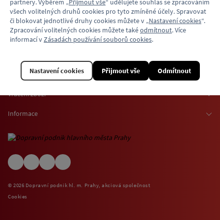
partnery. Výběrem „
Přijmout vše
“ udělujete souhlas se zpracováním
všech volitelných druhů cookies pro tyto zmíněné účely. Spravovat
1
2
či blokovat jednotlivé druhy cookies můžete v „
Nastavení cookies
“.
Zpracování volitelných cookies můžete také
odmítnout
. Více
informací v
Zásadách používání souborů cookies
.
Nastavení cookies
Přijmout vše
Odmítnout
Vše o nákupu
Osobní odběr zboží
Vrácení zboží
Doprava zboží
Odstoupení od smlouvy
Informace
Možnosti platby
Reklamace
Kontaktní informace
O nákupu jízdenek a vstupenek
Ochrana osobních údajů
Obchodní podmínky
Informace o využívání cookies
(EN) Shipping abroad
Návštěvní (provozní) řády
© 2026 Dopravní podnik hl. m. Prahy, akciová společnost
Zpětný odběr elektrospotřebičů
Cookies