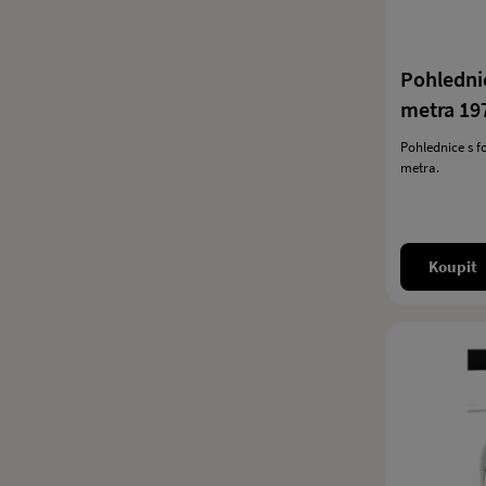
Pohledni
metra 19
Pohlednice s f
metra.
Koupit