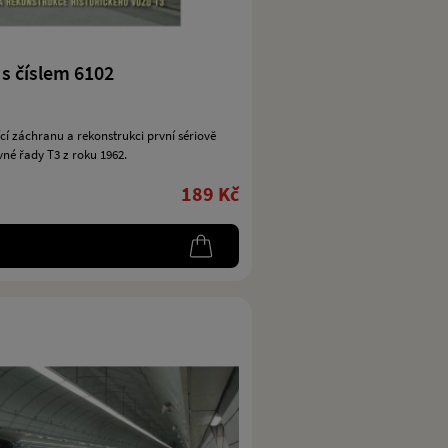
s číslem 6102
í záchranu a rekonstrukci první sériově
né řady T3 z roku 1962.
189 Kč