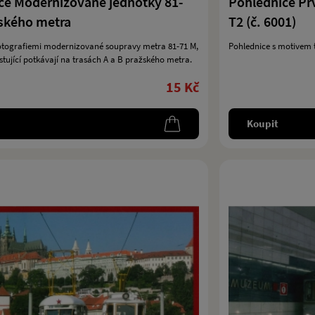
ce Modernizované jednotky 81-
Pohlednice Prv
ského metra
T2 (č. 6001)
fotografiemi modernizované soupravy metra 81-71 M,
Pohlednice s motivem 
estující potkávají na trasách A a B pražského metra.
15 Kč
Koupit