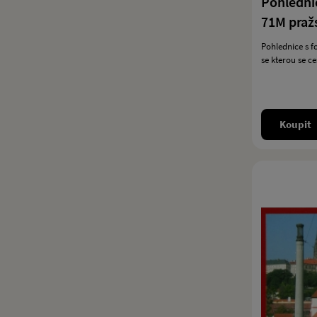
Pohledni
71M praž
Pohlednice s 
se kterou se c
Koupit