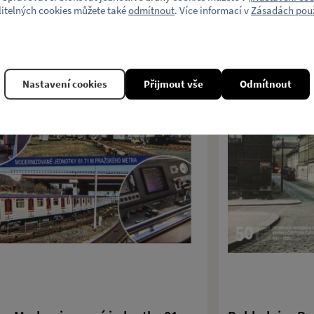
litelných cookies můžete také
odmítnout
. Více informací v
Zásadách použ
Nastavení cookies
Přijmout vše
Odmítnout