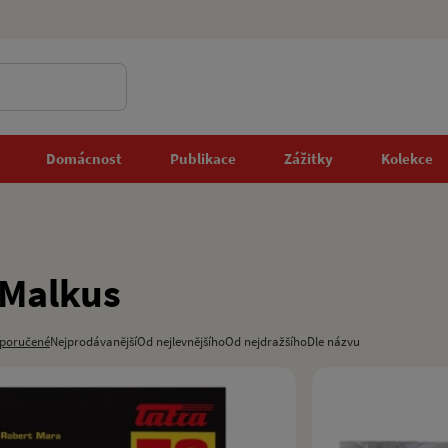
Domácnost
Publikace
Zážitky
Kolekce
 Malkus
poručené
Nejprodávanější
Od nejlevnějšího
Od nejdražšího
Dle názvu