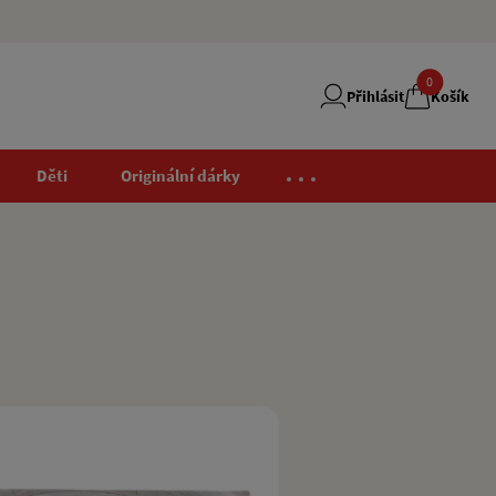
0
Přihlásit
Košík
Děti
Originální dárky