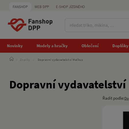
FANSHOP
WEB DPP
E-SHOP JÍZDNÉHO
Novinky
Modely a hračky
Oblečení
Doplňky
/
Značky
/
Dopravní vydavatelství Malkus
Dopravní vydavatelství
Řadit podle:
Do