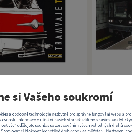
amvaje Tatra T2
Pohlednice His
pražského met
me si Vašeho soukromí
grafie o legendárních tramvajích Tatra T2 v
Pohlednice s dopravn
949 Kč
kies a obdobné technologie nezbytné pro správné fungování webu a pro 
těvnosti. Informace o užívání našich stránek sdílíme s našimi analytický
mout vše
“ udělujete souhlas se zpracováním všech volitelných druhů cook
Koupit
 Spravovat či blokovat jednotlivé druhy cookies můžete v „
Nastavení coo