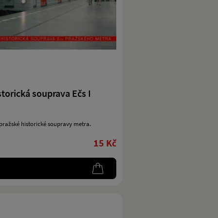
torická souprava Ečs I
pražské historické soupravy metra.
15 Kč