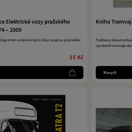
ce Elektrické vozy pražského
Kniha Tramvaj 
74 – 2009
otografiemi a technickými údaji souprav pražského
Publikace dokumentujíc
vyrobené tramvaje slav
15 Kč
Koupit