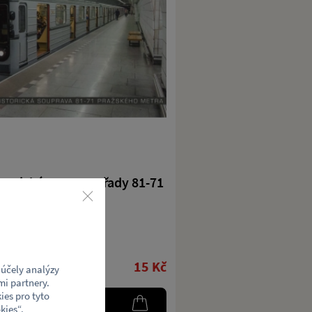
torická souprava řady 81-71
ra
ím motivem.
15 Kč
účely analýzy
mi partnery.
ies pro tyto
kies
“.