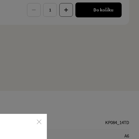
Do košíku
KP084_14TD
A6