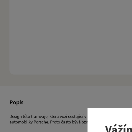
Popis
Design této tramvaje, která vozí cestující v Praze již od roku 2005,
automobilky Porsche. Proto často bývá označována jako Porsche n
Váží