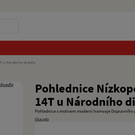
4T u Národního divadla
Pohlednice Nízkop
14T u Národního d
Pohlednice s motivem moderní tramvaje Dopravního p
Více info