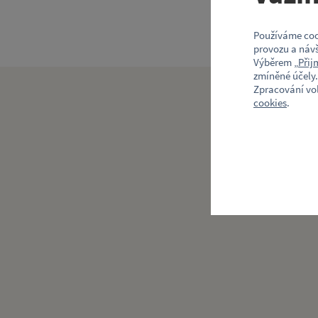
Používáme coo
provozu a návš
Výběrem „
Přij
zmíněné účely.
Zpracování vo
cookies
.