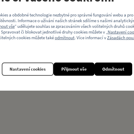
Motiv (typ vozu)
kies a obdobné technologie nezbytné pro správné fungování webu a pro 
těvnosti. Informace o užívání našich stránek sdílíme s našimi analytický
mout vše
“ udělujete souhlas se zpracováním všech volitelných druhů cook
 Spravovat či blokovat jednotlivé druhy cookies můžete v „
Nastavení coo
litelných cookies můžete také
odmítnout
. Více informací v
Zásadách použ
Související produkty
Nastavení cookies
Přijmout vše
Odmítnout