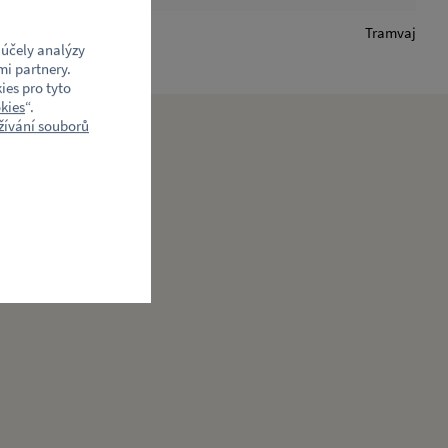
Tramvaj
účely analýzy
mi partnery.
ies pro tyto
kies
“.
ívání souborů