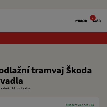
0
Přihlásit
Košík
odlažní tramvaj Škoda
ivadla
odniku hl. m. Prahy.
skladem více než 5 ks