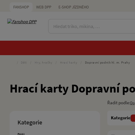
FANSHOP
WEB DPP
E-SHOP JÍZDNÉHO
/
Děti
/
Hry, hračky
/
Hrací karty
/
Dopravní podnik hl. m. Prahy
Hrací karty Dopravní po
Řadit podle:
Do
Kategorie
Kategorie
Děti