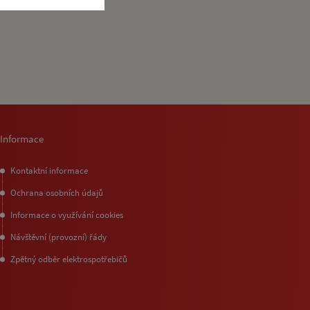
Informace
Kontaktní informace
Ochrana osobních údajů
Informace o využívání cookies
Návštěvní (provozní) řády
Zpětný odběr elektrospotřebičů