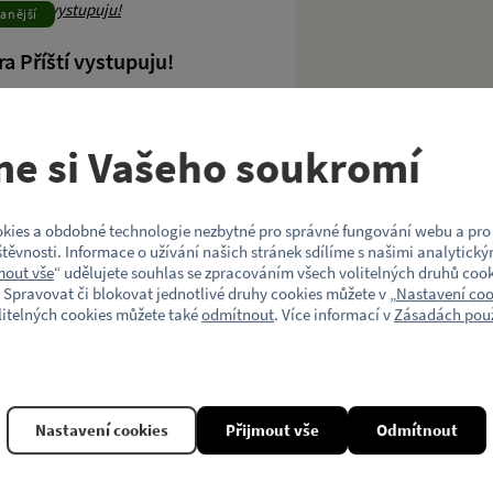
anější
ra Příští vystupuju!
ju! je zábavná karetní hra na jízdu tramvají po
me si Vašeho soukromí
h linkách pro 3–6 cestujících.
790 Kč
kies a obdobné technologie nezbytné pro správné fungování webu a pro 
těvnosti. Informace o užívání našich stránek sdílíme s našimi analytický
mout vše
“ udělujete souhlas se zpracováním všech volitelných druhů cook
 Spravovat či blokovat jednotlivé druhy cookies můžete v „
Nastavení coo
litelných cookies můžete také
odmítnout
. Více informací v
Zásadách použ
Nastavení cookies
Přijmout vše
Odmítnout