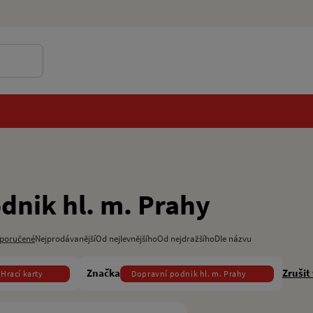
dnik hl. m. Prahy
poručené
Nejprodávanější
Od nejlevnějšího
Od nejdražšího
Dle názvu
Značka
Zrušit
Hrací karty
Dopravní podnik hl. m. Prahy