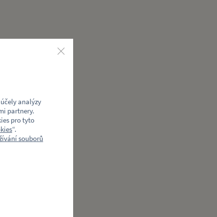
účely analýzy
mi partnery.
ies pro tyto
kies
“.
ívání souborů