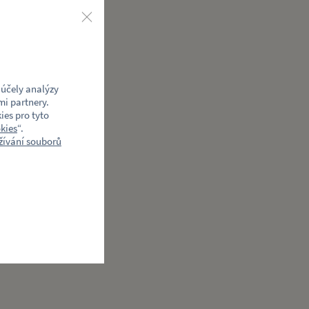
účely analýzy
mi partnery.
ies pro tyto
kies
“.
ívání souborů