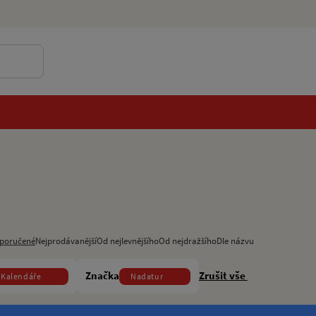
poručené
Nejprodávanější
Od nejlevnějšího
Od nejdražšího
Dle názvu
Značka
Zrušit vše
Kalendáře
Nadatur