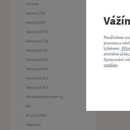
Karosa
Karosa 700
Váží
Karosa 900
Karosa B 731
Používáme coo
Karosa B 732
provozu a návš
Výběrem „
Přij
Karosa B 741
zmíněné účely.
Zpracování vo
Karosa B 931
cookies
.
Karosa B 941
Karosa B 951
Karosa B 961
Koněspřežná tramvaj
M1
M 152.0/810
Mazačka