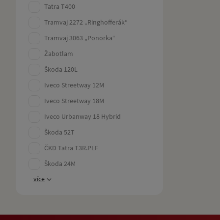
Tatra T400
Tramvaj 2272 „Ringhofferák“
Tramvaj 3063 „Ponorka“
Žabotlam
Škoda 120L
Iveco Streetway 12M
Iveco Streetway 18M
Iveco Urbanway 18 Hybrid
Škoda 52T
ČKD Tatra T3R.PLF
Škoda 24M
více