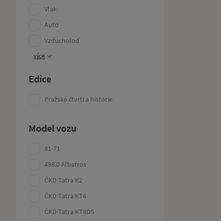
Vlak
Auto
Vzducholoď
více
Edice
Pražské čtvrti a historie
Model vozu
81-71
498.0 Albatros
ČKD Tatra K2
ČKD Tatra KT4
ČKD Tatra KT8D5