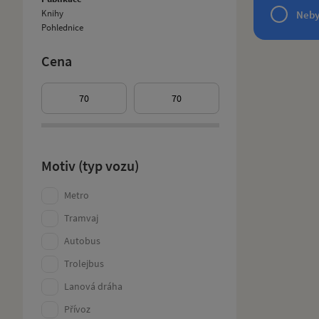
Knihy
Neby
Pohlednice
Cena
Motiv (typ vozu)
Metro
Tramvaj
Autobus
Trolejbus
Lanová dráha
Přívoz