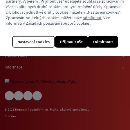
partnery. Výběrem „
Přijmout vše
“ udělujete souhlas se zpracováním
všech volitelných druhů cookies pro tyto zmíněné účely. Spravovat
či blokovat jednotlivé druhy cookies můžete v „
Nastavení cookies
“.
Zpracování volitelných cookies můžete také
odmítnout
. Více
informací v
Zásadách používání souborů cookies
.
Nastavení cookies
Přijmout vše
Odmítnout
Vše o nákupu
Osobní odběr zboží
Vrácení zboží
Doprava zboží
Odstoupení od smlouvy
Informace
Možnosti platby
Reklamace
Kontaktní informace
O nákupu jízdenek a vstupenek
Ochrana osobních údajů
Obchodní podmínky
Informace o využívání cookies
(EN) Shipping abroad
Návštěvní (provozní) řády
© 2026 Dopravní podnik hl. m. Prahy, akciová společnost
Zpětný odběr elektrospotřebičů
Cookies