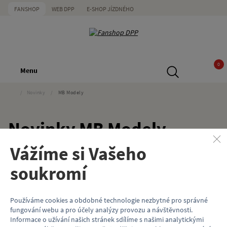
FANSHOP
WEB DPP
E-SHOP JÍZDNÉHO
0
Menu
/
Novinky
/
MB Modely
Novinky MB Modely
Vážíme si Vašeho
Filtrovat
soukromí
Značka
Zrušit vše
MB Modely
Používáme cookies a obdobné technologie nezbytné pro správné
fungování webu a pro účely analýzy provozu a návštěvnosti.
Nebyly nalezeny žádné produkty
Informace o užívání našich stránek sdílíme s našimi analytickými