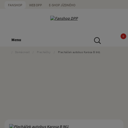
FANSHOP
WEB DPP
E-SHOP JÍZDNÉHO
0
Menu
/
Domácnost
/
Plecháčky
/
Plecháček autobus Karosa B 961