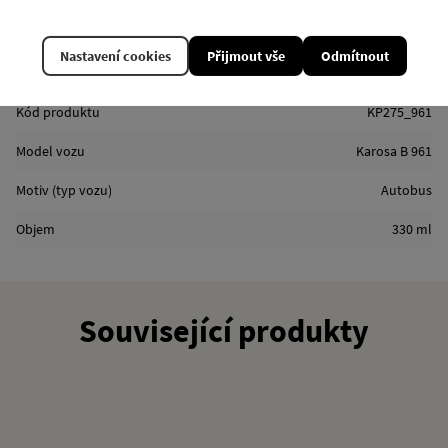
Objem: 330 ml
Balení: papírová krabička
Nastavení cookies
Přijmout vše
Odmítnout
Vlastnosti
Kód produktu
KP275_961
Model vozu
Karosa B 961
Motiv (typ vozu)
Autobus
Objem
330 ml
Související produkty