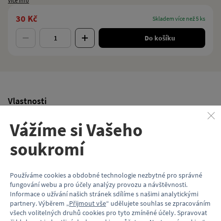
Více info
30 Kč
skladem více než 5 ks
Do košíku
Vlastnosti
Kód produktu
KP114_HR
Vážíme si Vašeho
Formát
A6
soukromí
Motiv (typ vozu)
Tramvaj
Používáme cookies a obdobné technologie nezbytné pro správné
fungování webu a pro účely analýzy provozu a návštěvnosti.
Informace o užívání našich stránek sdílíme s našimi analytickými
partnery. Výběrem „
Přijmout vše
“ udělujete souhlas se zpracováním
Související produkty
všech volitelných druhů cookies pro tyto zmíněné účely. Spravovat