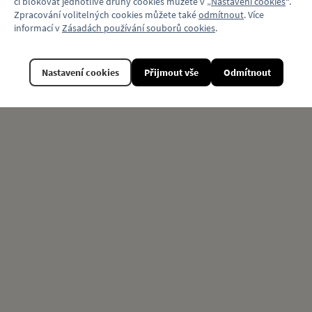
či blokovat jednotlivé druhy cookies můžete v „
Nastavení cookies
“.
Zpracování volitelných cookies můžete také
odmítnout
. Více
informací v
Zásadách používání souborů cookies
.
Nastavení cookies
Přijmout vše
Odmítnout