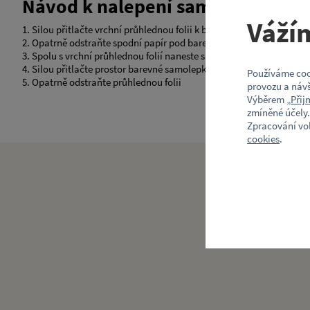
Návod k nalepení samolepky
Váží
1. Silou přitlačte vrchní průhlednou folii k barevné samolepce
2. Opatrně odstraňte spodní papír pod barevnou samolepkou
3. Spolu s vrchní průhlednou folií naneste samolepku na určené mís
4. Silou přitlačte prostor barevné samolepky k podkladu
Používáme coo
5. Opatrně odstraňte průhlednou folii
provozu a návš
Výběrem „
Přij
zmíněné účely.
Zpracování vo
cookies
.