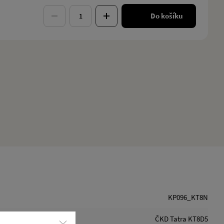
Do košíku
KP096_KT8N
ČKD Tatra KT8D5