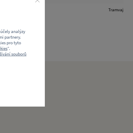
Tramvaj
účely analýzy
mi partnery.
ies pro tyto
kies
“.
ívání souborů