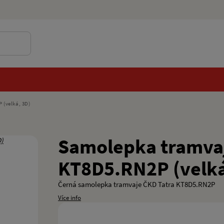
 (velká, 3D)
Samolepka tramvaj
KT8D5.RN2P (velká
Černá samolepka tramvaje ČKD Tatra KT8D5.RN2P
Více info