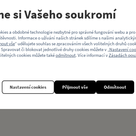
me si Vašeho soukromí
Motiv (typ vozu)
to
kies a obdobné technologie nezbytné pro správné fungování webu a pro 
těvnosti. Informace o užívání našich stránek sdílíme s našimi analytický
mout vše
“ udělujete souhlas se zpracováním všech volitelných druhů cook
 Spravovat či blokovat jednotlivé druhy cookies můžete v „
Nastavení coo
litelných cookies můžete také
odmítnout
. Více informací v
Zásadách použ
Související produkty
Nastavení cookies
Přijmout vše
Odmítnout