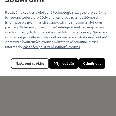
Vlastnosti
Používáme cookies a obdobné technologie nezbytné pro správné
fungování webu a pro účely analýzy provozu a návštěvnosti.
Kód produktu
KP096_T5C
Informace o užívání našich stránek sdílíme s našimi analytickými
partnery. Výběrem „
Přijmout vše
“ udělujete souhlas se zpracováním
Model vozu
ČKD Tatra T5
všech volitelných druhů cookies pro tyto zmíněné účely. Spravovat
či blokovat jednotlivé druhy cookies můžete v „
Nastavení cookies
“.
Motiv (typ vozu)
Tramvaj
Zpracování volitelných cookies můžete také
odmítnout
. Více
informací v
Zásadách používání souborů cookies
.
Nastavení cookies
Přijmout vše
Odmítnout
Související produkty