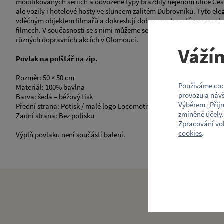
modifikovaných sériích a odvozené typy brázdily nejenom ulice Čes
ale vozily i hotelové hosty ve sluncem zalitém Dubrovníku. Tyto ele
vděčným objektem filmařů a dokreslují dobovou atmosféru v mnohýc
filmech. V současnosti se s nimi můžeme setkat v rámci pražských hi
různých dopravních akcích v Olomouci.
Váží
Povlak na polštář na zip.
Rozměr: 50 × 50 cm
Používáme coo
Materiál: 100% bavlna
provozu a návš
Barva: šedá – béžový tisk
Výběrem „
Přij
Přední strana: Potisk / malé logo Locomotif
zmíněné účely.
Zadní strana: Bez potisku
Zpracování vo
cookies
.
Výplň povlaku není součástí balení.