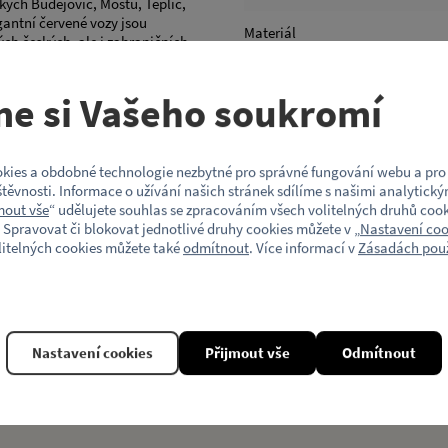
kých Budějovic, Mostu, Teplic,
gantní červené vozy jsou
Materiál
h českých, ale i zahraničních
storických linek 42 a 43 nebo při
Model vozu
me si Vašeho soukromí
Motiv (typ vozu)
kies a obdobné technologie nezbytné pro správné fungování webu a pro 
těvnosti. Informace o užívání našich stránek sdílíme s našimi analytický
mout vše
“ udělujete souhlas se zpracováním všech volitelných druhů cook
 Spravovat či blokovat jednotlivé druhy cookies můžete v „
Nastavení coo
litelných cookies můžete také
odmítnout
. Více informací v
Zásadách použ
Nastavení cookies
Přijmout vše
Odmítnout
Související produkty