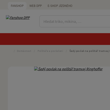
FANSHOP
WEB DPP
E-SHOP JÍZDNÉHO
/
Domácnost
/
Polštáře a povlečení
/
Šedý povlak na polštář tramvaj 