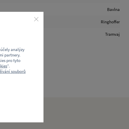
Bavlna
Ringhoffer
Tramvaj
účely analýzy
mi partnery.
ies pro tyto
kies
“.
ívání souborů