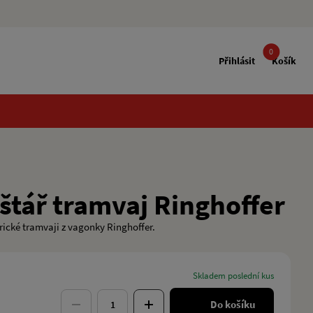
0
Přihlásit
Košík
štář tramvaj Ringhoffer
rické tramvaji z vagonky Ringhoffer.
skladem poslední kus
Do košíku