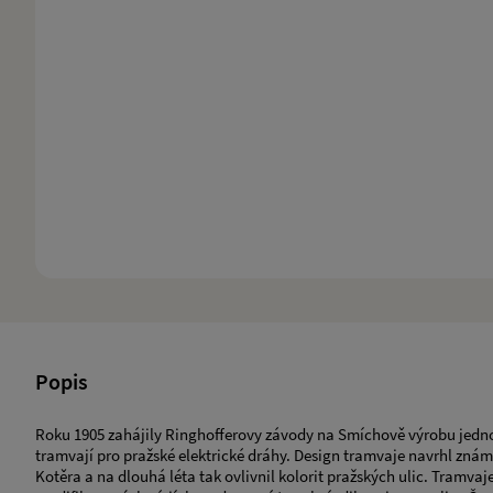
Popis
Roku 1905 zahájily Ringhofferovy závody na Smíchově výrobu jed
tramvají pro pražské elektrické dráhy. Design tramvaje navrhl znám
Kotěra a na dlouhá léta tak ovlivnil kolorit pražských ulic. Tramvaj