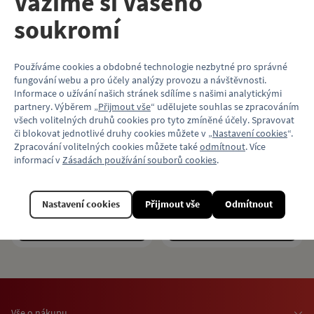
Vážíme si Vašeho
Kategorie
Značka
Zrušit vše
Trika
Už jedu!
soukromí
Používáme cookies a obdobné technologie nezbytné pro správné
fungování webu a pro účely analýzy provozu a návštěvnosti.
Informace o užívání našich stránek sdílíme s našimi analytickými
Černé dámské svítící
Černé pánské svítící
partnery. Výběrem „
Přijmout vše
“ udělujete souhlas se zpracováním
triko kreslená tramvaj
triko kreslená tramvaj
všech volitelných druhů cookies pro tyto zmíněné účely. Spravovat
s pantografem
s pantografem
či blokovat jednotlivé druhy cookies můžete v „
Nastavení cookies
“.
Zpracování volitelných cookies můžete také
odmítnout
. Více
Triko s fluorescenčním potiskem
Triko s fluorescenčním potiskem
informací v
Zásadách používání souborů cookies
.
čela tramvajového vozu.
čela tramvajového vozu.
590 Kč
590 Kč
více variant
více variant
Nastavení cookies
Přijmout vše
Odmítnout
Detail
Detail
Vše o nákupu