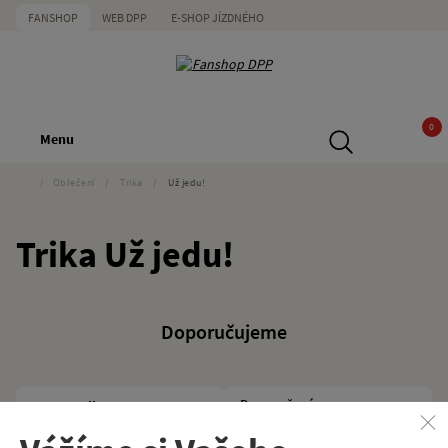
FANSHOP
WEB DPP
E-SHOP JÍZDNÉHO
0
Menu
/
Oblečení
/
Trika
/
Už jedu!
Trika Už jedu!
Doporučujeme
Filtrovat