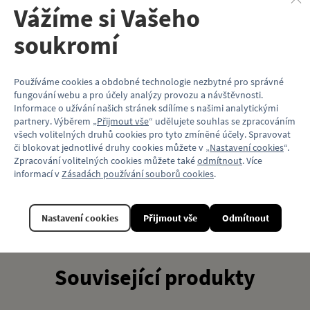
Materiál: 80% polyester, 20% bavlna
Vážíme si Vašeho
Gramáž: 220 g/m2
Barva: béžová
soukromí
Přední strana: potisk / malé logo Locomotif
Vlastnosti
Používáme cookies a obdobné technologie nezbytné pro správné
fungování webu a pro účely analýzy provozu a návštěvnosti.
Kód produktu
KP234_URBB
Informace o užívání našich stránek sdílíme s našimi analytickými
partnery. Výběrem „
Přijmout vše
“ udělujete souhlas se zpracováním
Barva
Béžová
všech volitelných druhů cookies pro tyto zmíněné účely. Spravovat
či blokovat jednotlivé druhy cookies můžete v „
Nastavení cookies
“.
Materiál
Bavlna / Polyester
Zpracování volitelných cookies můžete také
odmítnout
. Více
informací v
Zásadách používání souborů cookies
.
Model vozu
Solaris Urbino 10,5 IV
Motiv (typ vozu)
Autobus
Nastavení cookies
Přijmout vše
Odmítnout
Související produkty