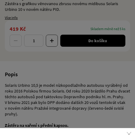
Zástěra s grafikou věnovanou zbrusu novému midibusu Solaris
Urbino 10 v novém nátěru PID.
Více info
419 Kč
skladem méně než 5 ks
Do košíku
Popis
Solaris Urbino 10,5 je model nízkopodlažního autobusu vyráběný od
roku 2016 Polskou firmou Solaris. Od roku 2020 brázdilo Prahu dvacet
těchto autobusů pod taktovkou Dopravního podniku hl. m. Prahy.
V březnu 2021 pak bylo DPP dodáno dalších 20 vozů tentokrát však
v novém nátěru Pražské integrované dopravy (červeno-šedé svislé
pruhy).
Zástěra na vaření s přední kapsou.