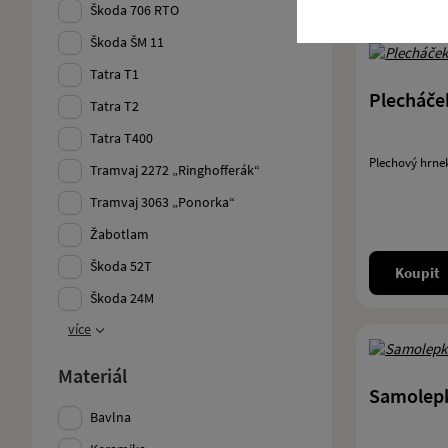
Škoda 706 RTO
Škoda ŠM 11
Tatra T1
Plecháček
Tatra T2
Tatra T400
Plechový hrnek
Tramvaj 2272 „Ringhofferák“
Tramvaj 3063 „Ponorka“
Žabotlam
Škoda 52T
Koupit
Škoda 24M
více
Materiál
Samolepk
Bavlna