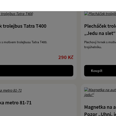
 trolejbus Tatra T400
Plecháček trol
„Jedu na slet“
 s motivem trolejbusu Tatra T400.
Plechový hrnek s moti
trojúhelníku.
290 Kč
Koupit
a metro 81-71
Magnetka na a
Pozor „Uhni, 