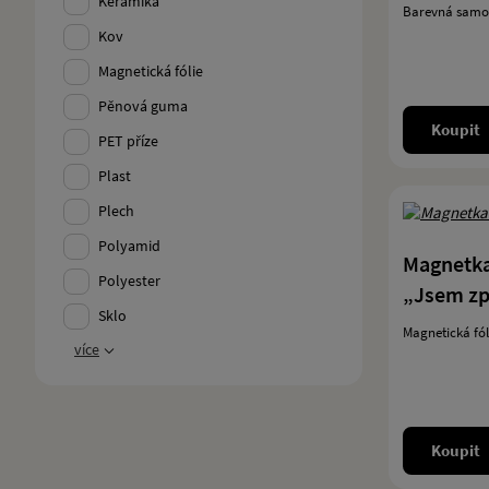
Keramika
Barevná samol
Kov
Magnetická fólie
Pěnová guma
Koupit
PET příze
Plast
Plech
Polyamid
Magnetka
Polyester
„Jsem zp
Sklo
Magnetická fó
více
Koupit