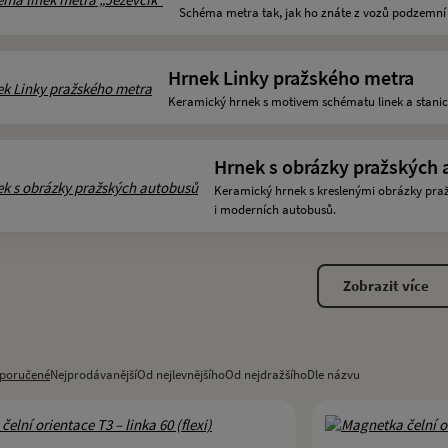
Schéma metra tak, jak ho znáte z vozů podzemní
Hrnek Linky pražského metra
Keramický hrnek s motivem schématu linek a stani
Hrnek s obrázky pražských
Keramický hrnek s kreslenými obrázky praž
i moderních autobusů.
Zobrazit více
poručené
Nejprodávanější
Od nejlevnějšího
Od nejdražšího
Dle názvu