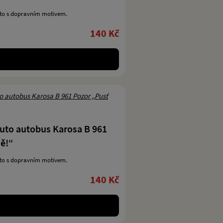
uto s dopravním motivem.
140 Kč
uto autobus Karosa B 961
ě!“
uto s dopravním motivem.
140 Kč