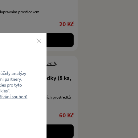
dopravním prostředkem.
20 Kč
účely analýzy
opravními prostředky (8 ks,
mi partnery.
ies pro tyto
kies
“.
ívání souborů
amolepky s motivem dopravních prostředků
60 Kč