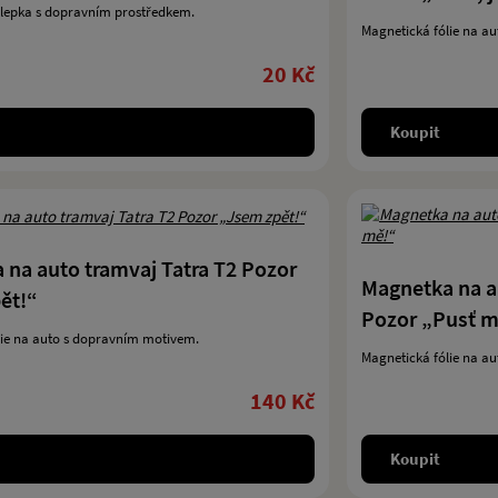
epka s dopravním prostředkem.
Magnetická fólie na a
20 Kč
Koupit
 na auto tramvaj Tatra T2 Pozor
Magnetka na a
ět!“
Pozor „Pusť m
lie na auto s dopravním motivem.
Magnetická fólie na a
140 Kč
Koupit