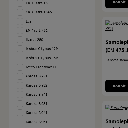
Koupit
ČKD Tatra T5
ČKD Tatra T6A5
Ečs
EM 475.1/451
Ikarus 280
Samolepk
Irisbus Citybus 12M
(EM 475.1
Irisbus Citybus 18M
Barevná samol
Iveco Crossway LE
Karosa B 731
Karosa B 732
Koupit
Karosa B 741
Karosa B 931
Karosa B 941
Samolepk
Karosa B 961