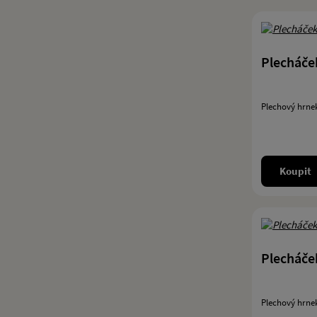
Plecháče
Plechový hrne
Koupit
Plecháče
Plechový hrnek