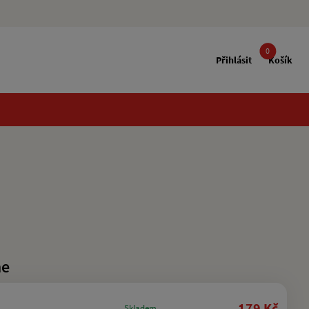
0
Přihlásit
Košík
me
179 Kč
Skladem