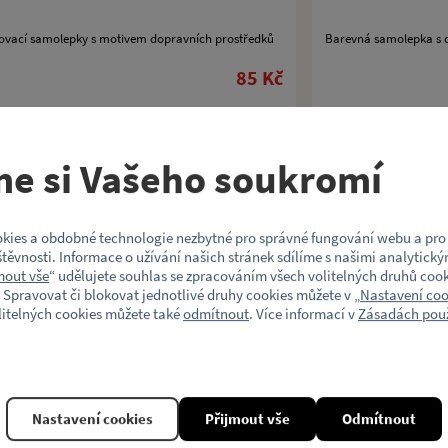
ovací samolepky s motivem dopravních prostředků
Barevná samolepka s 
85 Kč
Koupit
me si Vašeho soukromí
kies a obdobné technologie nezbytné pro správné fungování webu a pro 
a tramvaj ČKD Tatra T3 Pozor
Samolepky s d
těvnosti. Informace o užívání našich stránek sdílíme s našimi analytický
mout vše
“ udělujete souhlas se zpracováním všech volitelných druhů cook
du!“
arch)
 Spravovat či blokovat jednotlivé druhy cookies můžete v „
Nastavení coo
litelných cookies můžete také
odmítnout
. Více informací v
Zásadách použ
epka s dopravním prostředkem a výstražným
Barevné vylupovací s
90 Kč
Nastavení cookies
Přijmout vše
Odmítnout
Koupit