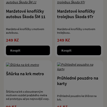
Manžetové knoflíčky
Manžetové knoflíčky
autobus Škoda ŠM 11
trolejbus Škoda 9Tr
Manžetové knoflíčky s motivem
Manžetové knoflíčky s motivem
autobusu.
trolejbusu.
249 Kč
249 Kč
Koupit
Koupit
Šňůrka na krk metro
Průhledné pouzdro na
karty
Šňůrka na krk s oboustranným
motivem vozidel pražského metra
Průhledné pouzdro ke šňůrce na
od prototypu až po nejnovější vozy.
krk.
90 Kč
15 Kč