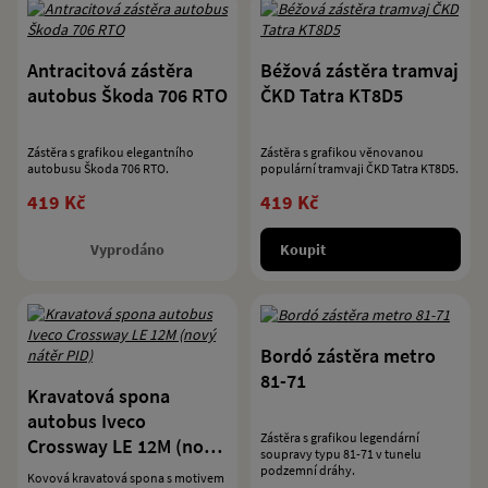
Antracitová zástěra
Béžová zástěra tramvaj
autobus Škoda 706 RTO
ČKD Tatra KT8D5
Zástěra s grafikou elegantního
Zástěra s grafikou věnovanou
autobusu Škoda 706 RTO.
populární tramvaji ČKD Tatra KT8D5.
419 Kč
419 Kč
Vyprodáno
Koupit
Bordó zástěra metro
81-71
Kravatová spona
autobus Iveco
Zástěra s grafikou legendární
Crossway LE 12M (nový
soupravy typu 81-71 v tunelu
nátěr PID)
podzemní dráhy.
Kovová kravatová spona s motivem