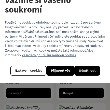
podzemní dráhy.
soukromí
419 Kč
249 Kč
Koupit
Koupit
Používáme cookies a obdobné technologie nezbytné pro správné
fungování webu a pro účely analýzy provozu a návštěvnosti.
Informace o užívání našich stránek sdílíme s našimi analytickými
partnery. Výběrem „
Přijmout vše
“ udělujete souhlas se zpracováním
všech volitelných druhů cookies pro tyto zmíněné účely. Spravovat
či blokovat jednotlivé druhy cookies můžete v „
Nastavení cookies
“.
Charitativní deštník
Modrá kravata s
Zpracování volitelných cookies můžete také
odmítnout
. Více
„Klokart“
motivem autobusů
informací v
Zásadách používání souborů cookies
.
Karosa
Modrý deštník s decentním
Modrá kravata s motivem autobusů
Nastavení cookies
Přijmout vše
Odmítnout
motivem grafiky linky číslo 22 na
Karosa řady 900.
cestě nočním městem.
290 Kč
498 Kč
Koupit
Koupit