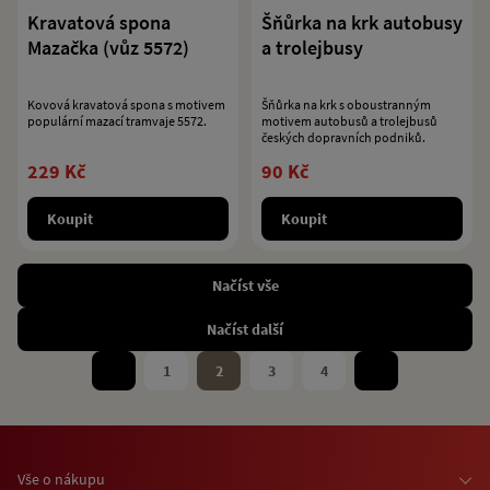
Kravatová spona
Šňůrka na krk autobusy
Mazačka (vůz 5572)
a trolejbusy
Kovová kravatová spona s motivem
Šňůrka na krk s oboustranným
populární mazací tramvaje 5572.
motivem autobusů a trolejbusů
českých dopravních podniků.
229 Kč
90 Kč
Koupit
Koupit
Načíst vše
Načíst další
1
2
3
4
Vše o nákupu