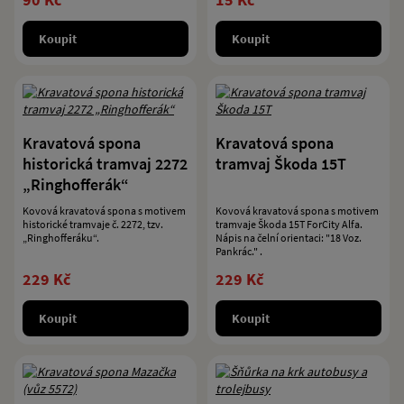
Koupit
Koupit
Kravatová spona
Kravatová spona
historická tramvaj 2272
tramvaj Škoda 15T
„Ringhofferák“
Kovová kravatová spona s motivem
Kovová kravatová spona s motivem
historické tramvaje č. 2272, tzv.
tramvaje Škoda 15T ForCity Alfa.
„Ringhofferáku“.
Nápis na čelní orientaci: "18 Voz.
Pankrác." .
229 Kč
229 Kč
Koupit
Koupit