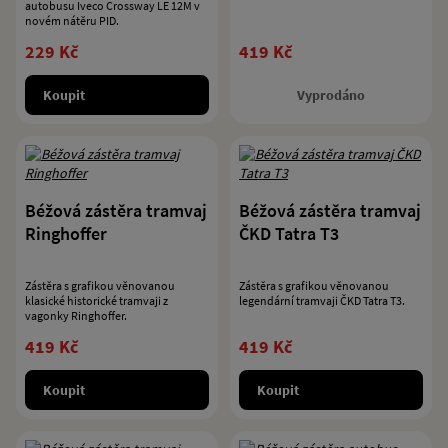
autobusu Iveco Crossway LE 12M v
novém nátěru PID.
229 Kč
419 Kč
Koupit
Vyprodáno
Béžová zástěra tramvaj
Béžová zástěra tramvaj
Ringhoffer
ČKD Tatra T3
Zástěra s grafikou věnovanou
Zástěra s grafikou věnovanou
klasické historické tramvaji z
legendární tramvaji ČKD Tatra T3.
vagonky Ringhoffer.
419 Kč
419 Kč
Koupit
Koupit