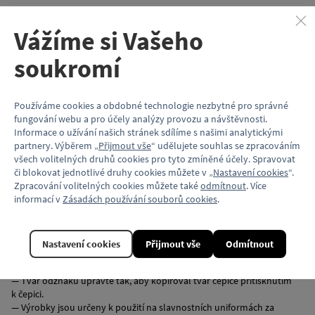
Parametry
— Rozměr odznaku: 55 × 35 mm
Vážíme si Vašeho
— Odznak má čtyři ostré hroty sloužící k upevnění na látku
soukromí
Balení
— Karton s odznakem v PVC sáčku
Používáme cookies a obdobné technologie nezbytné pro správné
fungování webu a pro účely analýzy provozu a návštěvnosti.
Prodejce
Informace o užívání našich stránek sdílíme s našimi analytickými
— Muzeum MHD, Dopravní podnik hl. m. Prahy, akciová
partnery. Výběrem „
Přijmout vše
“ udělujete souhlas se zpracováním
společnost, Sokolovská 42/217, Vysočany, 190 00 Praha 9, IČO
všech volitelných druhů cookies pro tyto zmíněné účely. Spravovat
00005886
či blokovat jednotlivé druhy cookies můžete v „
Nastavení cookies
“.
Zpracování volitelných cookies můžete také
odmítnout
. Více
informací v
Zásadách používání souborů cookies
.
Instrukce k používání
— Před provlečením hrotů odznaku látkou na čepici použijte šídlo pro
její proděravění.
— Následně provlečte hroty, odznak jemně přitiskněte a hroty
Nastavení cookies
Přijmout vše
Odmítnout
ohněte.
— Nadměrné ohýbání hrotů vede k jejich odlomení.
— Tvar odznaku upravte tak, aby kopíroval tvar čepice přitisknutím
k čepici.
— Výrobky jsou určeny k použití na slavnostních uniformách za