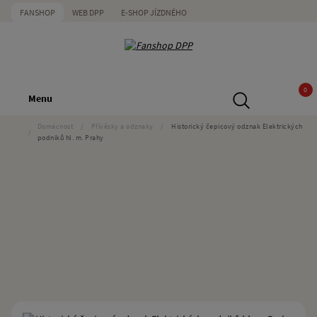
FANSHOP
WEB DPP
E-SHOP JÍZDNÉHO
0
Menu
Domácnost
/
Přívěsky a odznaky
/
Historický čepicový odznak Elektrických
/
podniků hl. m. Prahy