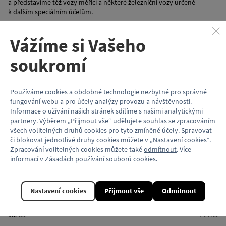
a představíme též vozy měřicí a některé železniční vozy určené
k dalším speciálním účelům.
K popisovaným typům vozů jsou opět uvedeny typové náčrty
Vážíme si Vašeho
a dobové fotografie.
soukromí
Rozsah plnobarevné publikace je 388 stran křídového papíru formátu
A4 s vazbou v pevných deskách a 547 obrazových dokumentů.
Počet stran:
pevná vazba, 388 stran
Používáme cookies a obdobné technologie nezbytné pro správné
Vazba:
vázaná
fungování webu a pro účely analýzy provozu a návštěvnosti.
Barevnost a kvalita papíru:
plnobarevný tisk, křídový papír
Informace o užívání našich stránek sdílíme s našimi analytickými
Vydalo:
nakladatelství NADATUR, 2020
partnery. Výběrem „
Přijmout vše
“ udělujete souhlas se zpracováním
ISBN:
978-80-727013-7-7
všech volitelných druhů cookies pro tyto zmíněné účely. Spravovat
či blokovat jednotlivé druhy cookies můžete v „
Nastavení cookies
“.
Zpracování volitelných cookies můžete také
odmítnout
. Více
Vlastnosti
informací v
Zásadách používání souborů cookies
.
Kód produktu
KP312
Nastavení cookies
Přijmout vše
Odmítnout
Formát
A4
Vazba
Pevná