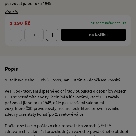
pořizovat již od roku 1945.
Více info
1 190 Kč
skladem méně než 5 ks
Do košíku
Popis
Autoři: Ivo Mahel, Ludvík Losos, Jan Lutrýn a Zdeněk Malkovský
Ve III. pokračování úspěšné ediční řady publikací o osobních vozech
ČSD se seznámíte s vozy jídelními a lůžkovými, které ČSD začaly
pořizovat již od roku 1945, dále pak se všemi salonními
vozy, které ČSD provozovaly, včetně těch, které při svém vzniku
zdědily či se staly kořistí po 2. světové válce.
Dočtete se také o poštovních a zdravotních vozech (včetně
zdravotních vlaků), úzkorozchodných vozech z poválečného období