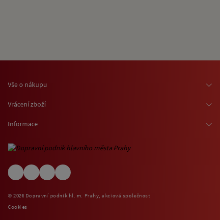
Vše o nákupu
Osobní odběr zboží
Vrácení zboží
Doprava zboží
Odstoupení od smlouvy
Informace
Možnosti platby
Reklamace
Kontaktní informace
O nákupu jízdenek a vstupenek
Ochrana osobních údajů
Obchodní podmínky
Informace o využívání cookies
(EN) Shipping abroad
Návštěvní (provozní) řády
© 2026 Dopravní podnik hl. m. Prahy, akciová společnost
Zpětný odběr elektrospotřebičů
Cookies