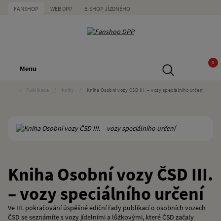
FANSHOP
WEB DPP
E-SHOP JÍZDNÉHO
0
Menu
/
Publikace
/
Knihy
/
Kniha Osobní vozy ČSD III. – vozy speciálního určení
Kniha Osobní vozy ČSD III.
– vozy speciálního určení
Ve III. pokračování úspěšné ediční řady publikací o osobních vozech
ČSD se seznámíte s vozy jídelními a lůžkovými, které ČSD začaly