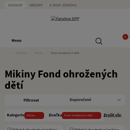
FANSHOP
WEB DPP
E-SHOP JÍZDNÉHO
0
Menu
/
Oblečení
/
Mikiny
/
Fond ohrožených dětí
Mikiny Fond ohrožených
dětí
Filtrovat
Kategorie
Značka
Zrušit vše
Mikiny
Fond ohrožených dětí