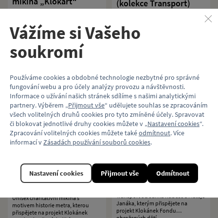
mikina „Klokart“
(kolekce Transport)
(kolekce Metro Praha) |
Charitativní mikina s motivem
dusty mint
Transport od Janka Rubeše a Matěje
Vážíme si Vašeho
Dětská charitativní mikina s
Janáka, kterým přispějete na
motivem pražského metra, kterým
projekt Klokánek Fondu
přispějete na projekt Klokánek
soukromí
ohrožených dětí.
Fondu ohrožených dětí.
759 Kč
1 050 Kč
více variant
více variant
Používáme cookies a obdobné technologie nezbytné pro správné
fungování webu a pro účely analýzy provozu a návštěvnosti.
Detail
Detail
Informace o užívání našich stránek sdílíme s našimi analytickými
partnery. Výběrem „
Přijmout vše
“ udělujete souhlas se zpracováním
všech volitelných druhů cookies pro tyto zmíněné účely. Spravovat
či blokovat jednotlivé druhy cookies můžete v „
Nastavení cookies
“.
Zpracování volitelných cookies můžete také
odmítnout
. Více
informací v
Zásadách používání souborů cookies
.
Unisex charitativní
Unisex charitativní
mikina „Klokart“
mikina Klokart (kolekce
Nastavení cookies
Přijmout vše
Odmítnout
(kolekce Transport)
Historie metra)
Charitativní mikina s motivem
Transport od Janka Rubeše a Matěje
Unisex charitativní mikina s
Janáka, kterým přispějete na
motivem historie metra, kterou
projekt Klokánek Fondu
přispějete na projekt Klokánek
ohrožených dětí.