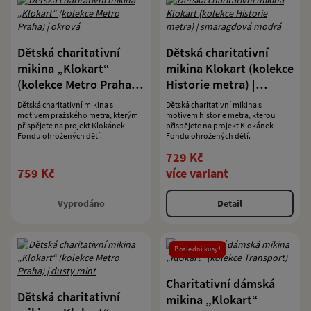
Dětská charitativní
Dětská charitativní
mikina „Klokart“
mikina Klokart (kolekce
(kolekce Metro Praha) |
Historie metra) |
okrová
smaragdová modrá
Dětská charitativní mikina s
Dětská charitativní mikina s
motivem pražského metra, kterým
motivem historie metra, kterou
přispějete na projekt Klokánek
přispějete na projekt Klokánek
Fondu ohrožených dětí.
Fondu ohrožených dětí.
729 Kč
759 Kč
více variant
Vyprodáno
Detail
Poslední kusy!
Charitativní dámská
Dětská charitativní
mikina „Klokart“