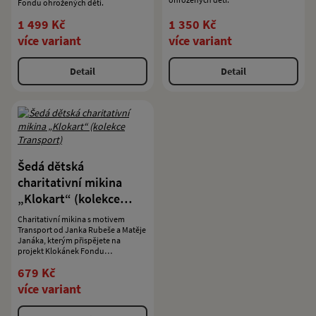
Fondu ohrožených dětí.
1 499 Kč
1 350 Kč
více variant
více variant
Detail
Detail
Šedá dětská
charitativní mikina
„Klokart“ (kolekce
Transport)
Charitativní mikina s motivem
Transport od Janka Rubeše a Matěje
Janáka, kterým přispějete na
projekt Klokánek Fondu
ohrožených dětí.
679 Kč
více variant