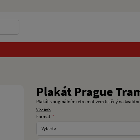
Plakát Prague Tra
Plakát s originálním retro motivem tištěný na kvalitn
Více info
Formát
Vyberte