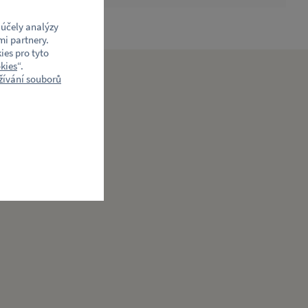
účely analýzy
mi partnery.
ies pro tyto
kies
“.
ívání souborů