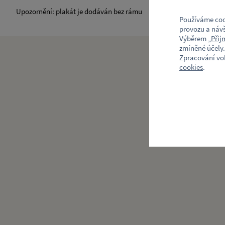
Upozornění: plakát je dodáván bez rámu
Používáme coo
provozu a návš
Výběrem „
Přij
zmíněné účely.
Zpracování vo
cookies
.