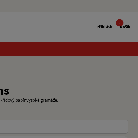
0
Přihlásit
Košík
ms
í křídový papír vysoké gramáže.