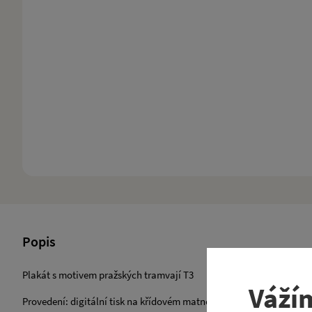
Popis
Plakát s motivem pražských tramvají T3
Váží
Provedení: digitální tisk na křídovém matném papíře vysoké gramá