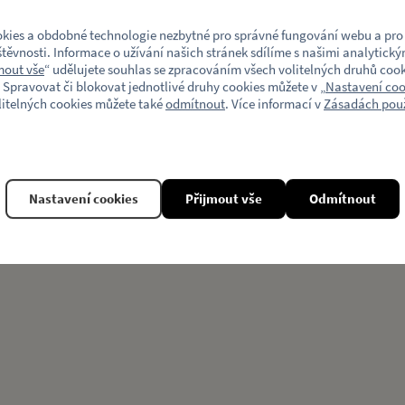
kies a obdobné technologie nezbytné pro správné fungování webu a pro 
těvnosti. Informace o užívání našich stránek sdílíme s našimi analytický
mout vše
“ udělujete souhlas se zpracováním všech volitelných druhů cook
 Spravovat či blokovat jednotlivé druhy cookies můžete v „
Nastavení coo
litelných cookies můžete také
odmítnout
. Více informací v
Zásadách použ
Související produkty
Nastavení cookies
Přijmout vše
Odmítnout