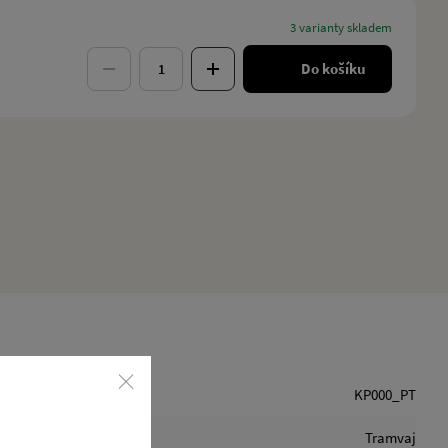
3 varianty skladem
Do košíku
KP000_PT
Tramvaj