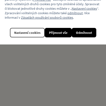
všech volitelných druhů cookies pro tyto zmíněné účely. Spravovat
Související produkty
či blokovat jednotlivé druhy cookies můžete v „
Nastavení cookies
“.
Zpracování volitelných cookies můžete také
odmítnout
. Více
informací v
Zásadách používání souborů cookies
.
Nastavení cookies
Přijmout vše
Odmítnout