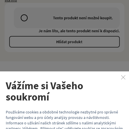
Více info
Tento produkt není možné koupit.
Je nám líto, ale tento produkt není k dispozici.
Hlídat produkt
Vlastnosti
Vážíme si Vašeho
Kód produktu
KP114_23
soukromí
Formát
A6
Používáme cookies a obdobné technologie nezbytné pro správné
Motiv (typ vozu)
Tramvaj
fungování webu a pro účely analýzy provozu a návštěvnosti.
Informace o užívání našich stránek sdílíme s našimi analytickými
partnery. Výběrem „
Přijmout vše
“ udělujete souhlas se zpracováním