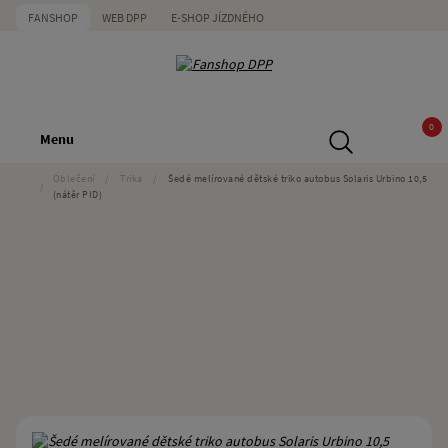
FANSHOP
WEB DPP
E-SHOP JÍZDNÉHO
0
Menu
Oblečení
/
Trika
/
Šedé melírované dětské triko autobus Solaris Urbino 10,5
/
(nátěr PID)