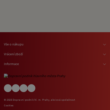
Vše o nákupu
Osobní odběr zboží
Vrácení zboží
Doprava zboží
Odstoupení od smlouvy
Informace
Možnosti platby
Reklamace
Kontaktní informace
O nákupu jízdenek a vstupenek
Ochrana osobních údajů
Obchodní podmínky
Informace o využívání cookies
(EN) Shipping abroad
Návštěvní (provozní) řády
© 2026 Dopravní podnik hl. m. Prahy, akciová společnost
Zpětný odběr elektrospotřebičů
Cookies