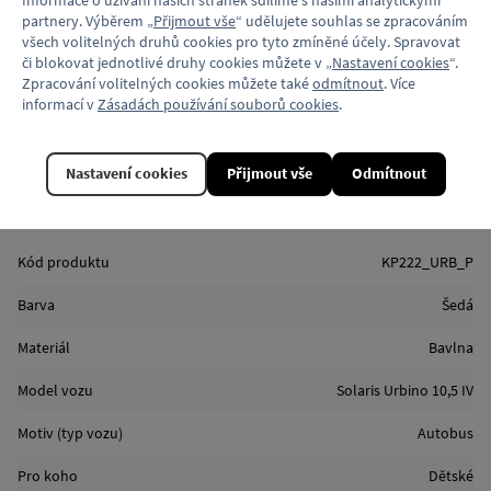
má zpevněný čtyřvrstvý průkrčník okolo krku a zpevněné švy
partnery. Výběrem „
Přijmout vše
“ udělujete souhlas se zpracováním
na ramenou, které zajistí, aby tričko i po více vypráních drželo svůj
všech volitelných druhů cookies pro tyto zmíněné účely. Spravovat
tvar.
či blokovat jednotlivé druhy cookies můžete v „
Nastavení cookies
“.
Zpracování volitelných cookies můžete také
odmítnout
. Více
Materiál: 100% bavlna
informací v
Zásadách používání souborů cookies
.
2
Gramáž: 165 g/m
Barva: šedý melír
Přední strana trička: Potisk autobusu – sítotisk červený
Nastavení cookies
Přijmout vše
Odmítnout
Zadní strana: Potisk malé logo Locomotif – sítotisk červený
Vlastnosti
Kód produktu
KP222_URB_P
Barva
Šedá
Materiál
Bavlna
Model vozu
Solaris Urbino 10,5 IV
Motiv (typ vozu)
Autobus
Pro koho
Dětské