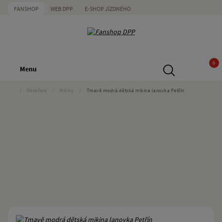
FANSHOP
WEB DPP
E-SHOP JÍZDNÉHO
0
Menu
/
Oblečení
/
Mikiny
/
Tmavě modrá dětská mikina lanovka Petřín