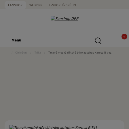
FANSHOP
WEB DPP
E-SHOP JÍZDNÉHO
0
Menu
/
Oblečení
/
Trika
/
Tmavě modré dětské triko autobus Karosa B 741