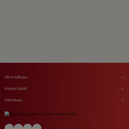
Vše o nákupu
Osobní odběr zboží
Vrácení zboží
Doprava zboží
Odstoupení od smlouvy
Informace
Možnosti platby
Reklamace
Kontaktní informace
O nákupu jízdenek a vstupenek
Ochrana osobních údajů
Obchodní podmínky
Informace o využívání cookies