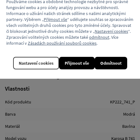
Používáme cookies a obdobné technologie nezbytné pro správné
a to do roku 2017.
fungování webu a pro účely analýzy provozu a návštěvnosti.
Informace o užívání našich stránek sdílíme s našimi analytickými
Příjemné tričko na dotek, ve kterém se díky svému složení
partnery. Výběrem „
Přijmout vše
“ udělujete souhlas se zpracováním
a hladkému úpletu budete dobře cítit ať už v létě nebo zimě. Tričko
všech volitelných druhů cookies pro tyto zmíněné účely. Spravovat
má zpevněný čtyřvrstvý průkrčník okolo krku a zpevněné švy
či blokovat jednotlivé druhy cookies můžete v „
Nastavení cookies
“.
na ramenou, které zajistí, aby tričko i po více vypráních drželo svůj
Zpracování volitelných cookies můžete také
odmítnout
. Více
tvar.
informací v
Zásadách používání souborů cookies
.
Materiál: 100% bavlna
2
Gramáž: 165 g/m
Nastavení cookies
Přijmout vše
Odmítnout
Barva: tmavě modrá
Přední strana trička: Potisk autobusu – sítotisk
Zadní strana: Potisk malé logo Locomotif – sítotisk
Vlastnosti
Kód produktu
KP222_741_P
Barva
Modrá
Materiál
Bavlna
Model vozu
Karosa B 741