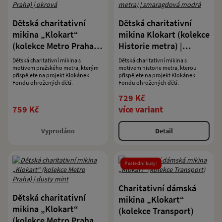
Dětská charitativní
Dětská charitativní
mikina „Klokart“
mikina Klokart (kolekce
(kolekce Metro Praha) |
Historie metra) |
okrová
smaragdová modrá
Dětská charitativní mikina s
Dětská charitativní mikina s
motivem pražského metra, kterým
motivem historie metra, kterou
přispějete na projekt Klokánek
přispějete na projekt Klokánek
Fondu ohrožených dětí.
Fondu ohrožených dětí.
729 Kč
759 Kč
více variant
Vyprodáno
Detail
Poslední kusy!
Charitativní dámská
Dětská charitativní
mikina „Klokart“
mikina „Klokart“
(kolekce Transport)
(kolekce Metro Praha) |