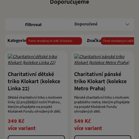
Doporučujeme
Filtrovat
Kategorie
Značka
Fond ohrožených dětí (Klokart)
Fond ohrožených dětí
Charitativní dětské
Charitativní pánské
triko Klokart (kolekce
triko Klokart (kolekce
Linka 22)
Metro Praha)
Dětské charitativní triko s motivem
Pánské charitativní triko s motivem
linky 22 projíždějící noční Prahou,
pražského metra, kterým přispějete
kterým přispějete na projekt
na projekt Klokánek Fondu
Klokánek Fondu ohrožených dětí.
ohrožených dětí.
349 Kč
549 Kč
více variant
více variant