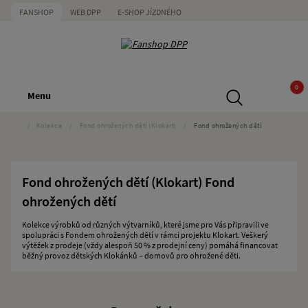
FANSHOP
WEB DPP
E-SHOP JÍZDNÉHO
0
Menu
/
Kolekce
/
Fond ohrožených dětí (Klokart)
/
Fond ohrožených dětí
Fond ohrožených dětí (Klokart) Fond
ohrožených dětí
Kolekce výrobků od různých výtvarníků, které jsme pro Vás připravili ve
spolupráci s Fondem ohrožených dětí v rámci projektu Klokart. Veškerý
výtěžek z prodeje (vždy alespoň 50 % z prodejní ceny) pomáhá financovat
běžný provoz dětských Klokánků – domovů pro ohrožené děti.