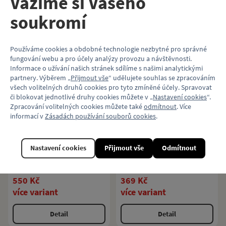
Vážíme si Vašeho
1 499 Kč
50 Kč
více variant
soukromí
Vyprodáno
Detail
Používáme cookies a obdobné technologie nezbytné pro správné
fungování webu a pro účely analýzy provozu a návštěvnosti.
Informace o užívání našich stránek sdílíme s našimi analytickými
partnery. Výběrem „
Přijmout vše
“ udělujete souhlas se zpracováním
všech volitelných druhů cookies pro tyto zmíněné účely. Spravovat
či blokovat jednotlivé druhy cookies můžete v „
Nastavení cookies
“.
Šedé pánské
Modré dětské
Zpracování volitelných cookies můžete také
odmítnout
. Více
charitativní triko
charitativní triko
informací v
Zásadách používání souborů cookies
.
Klokart (kolekce
Klokart (kolekce
Historie metra)
Historie metra)
Pánské charitativní triko s motivem
Dětské charitativní triko s motivem
Nastavení cookies
Přijmout vše
Odmítnout
historie metra, kterým přispějete na
historie metra, kterým přispějete na
projekt Klokánek Fondu
projekt Klokánek Fondu
ohrožených dětí.
ohrožených dětí.
550 Kč
369 Kč
více variant
více variant
Detail
Detail