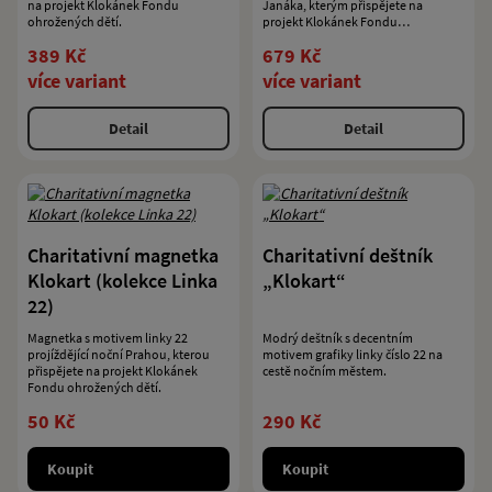
na projekt Klokánek Fondu
Janáka, kterým přispějete na
ohrožených dětí.
projekt Klokánek Fondu
ohrožených dětí.
389 Kč
679 Kč
více variant
více variant
Detail
Detail
Charitativní magnetka
Charitativní deštník
Klokart (kolekce Linka
„Klokart“
22)
Magnetka s motivem linky 22
Modrý deštník s decentním
projíždějící noční Prahou, kterou
motivem grafiky linky číslo 22 na
přispějete na projekt Klokánek
cestě nočním městem.
Fondu ohrožených dětí.
50 Kč
290 Kč
Koupit
Koupit