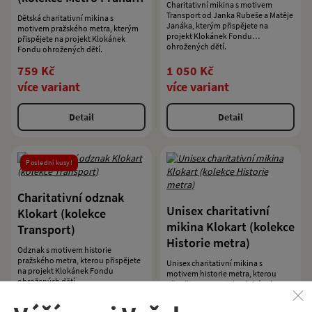
Charitativní mikina s motivem
dusty mint
Transport od Janka Rubeše a Matěje
Dětská charitativní mikina s
Janáka, kterým přispějete na
motivem pražského metra, kterým
projekt Klokánek Fondu
přispějete na projekt Klokánek
ohrožených dětí.
Fondu ohrožených dětí.
759 Kč
1 050 Kč
více variant
více variant
Detail
Detail
Poslední kusy!
Charitativní odznak
Unisex charitativní
Klokart (kolekce
mikina Klokart (kolekce
Transport)
Historie metra)
Odznak s motivem historie
pražského metra, kterou přispějete
Unisex charitativní mikina s
na projekt Klokánek Fondu
motivem historie metra, kterou
ohrožených dětí.
přispějete na projekt Klokánek
Fondu ohrožených dětí.