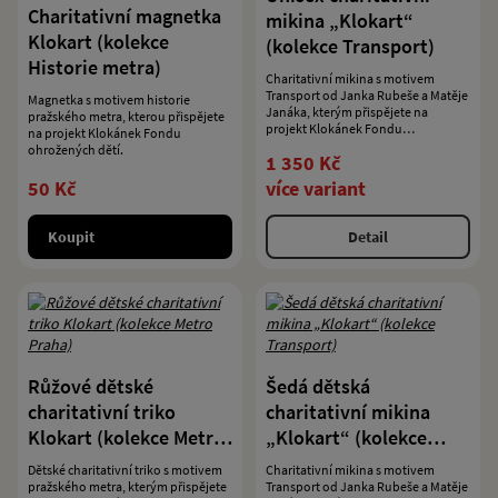
Charitativní magnetka
mikina „Klokart“
Klokart (kolekce
(kolekce Transport)
Historie metra)
Charitativní mikina s motivem
Transport od Janka Rubeše a Matěje
Magnetka s motivem historie
Janáka, kterým přispějete na
pražského metra, kterou přispějete
projekt Klokánek Fondu
na projekt Klokánek Fondu
ohrožených dětí.
ohrožených dětí.
1 350 Kč
50 Kč
více variant
Koupit
Detail
Růžové dětské
Šedá dětská
charitativní triko
charitativní mikina
Klokart (kolekce Metro
„Klokart“ (kolekce
Praha)
Transport)
Dětské charitativní triko s motivem
Charitativní mikina s motivem
pražského metra, kterým přispějete
Transport od Janka Rubeše a Matěje