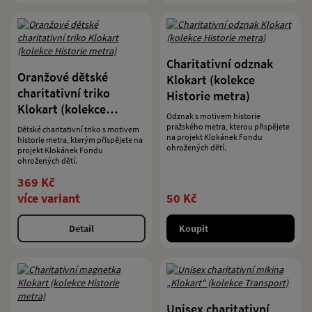
Charitativní odznak
Oranžové dětské
Klokart (kolekce
charitativní triko
Historie metra)
Klokart (kolekce
Odznak s motivem historie
Historie metra)
pražského metra, kterou přispějete
Dětské charitativní triko s motivem
na projekt Klokánek Fondu
historie metra, kterým přispějete na
ohrožených dětí.
projekt Klokánek Fondu
ohrožených dětí.
369 Kč
více variant
50 Kč
Detail
Koupit
Unisex charitativní