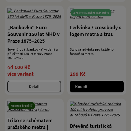
Z recyklovaného materiálu
„Bankovka“ Euro
Ledvinka / crossbody s
Souvenir 150 let MHD v
logem metra a tras
Praze 1875–2025
Suvenýrová „bankovka“ vydaná u
Stylová ledvinka pro každého
příležitosti 150 let MHD v Praze
fanouška metra.
1875–2025. .
od
100 Kč
více variant
299 Kč
Detail
Koupit
Nejprodávanější
Triko se schématem
Dřevěná turistická
pražského metra |