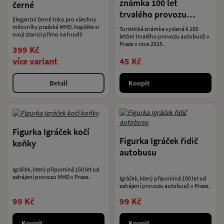
známka 100 let
černé
trvalého provozu
Elegantní černé triko pro všechny
autobusů v Praze 1925–
milovníky pražské MHD. Najděte si
Turistická známka vydaná k 100
svoji stanici přímo na hrudi!
2025
letům trvalého provozu autobusů v
Praze v roce 2025.
399 Kč
více variant
45 Kč
Detail
Koupit
Figurka Igráček kočí
Figurka Igráček řidič
koňky
autobusu
Igráček, který připomíná 150 let od
zahájení provozu MHD v Praze.
Igráček, který připomíná 100 let od
zahájení provozu autobusů v Praze.
99 Kč
99 Kč
Koupit
Koupit