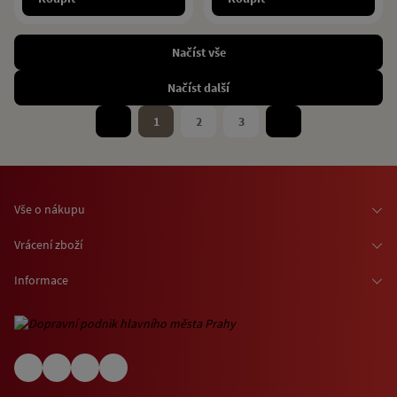
Načíst vše
Načíst další
1
2
3
Vše o nákupu
Osobní odběr zboží
Vrácení zboží
Doprava zboží
Odstoupení od smlouvy
Informace
Možnosti platby
Reklamace
Kontaktní informace
O nákupu jízdenek a vstupenek
Ochrana osobních údajů
Obchodní podmínky
Informace o využívání cookies
(EN) Shipping abroad
Návštěvní (provozní) řády