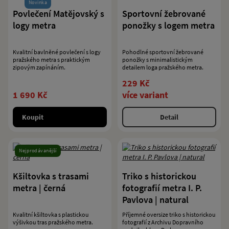
Novinka
Povlečení Matějovský s
Sportovní žebrované
logy metra
ponožky s logem metra
Kvalitní bavlněné povlečení s logy
Pohodlné sportovní žebrované
pražského metra s praktickým
ponožky s minimalistickým
zipovým zapínáním.
detailem loga pražského metra.
229 Kč
1 690 Kč
více variant
Koupit
Detail
Nejprodávanější
Kšiltovka s trasami
Triko s historickou
metra | černá
fotografií metra I. P.
Pavlova | natural
Kvalitní kšiltovka s plastickou
Příjemné oversize triko s historickou
výšivkou tras pražského metra.
fotografií z Archivu Dopravního