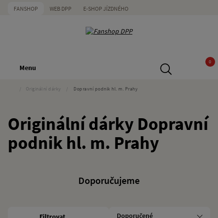
FANSHOP
WEB DPP
E-SHOP JÍZDNÉHO
0
Menu
/
Originální dárky
/
Dopravní podnik hl. m. Prahy
Originální dárky Dopravní
podnik hl. m. Prahy
Doporučujeme
Filtrovat