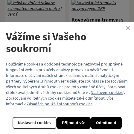
Kovová mini tramvaj s
Velká bavlněná taška se
novým logem DPP
schématem pražského
Vážíme si Vašeho
metra | černá
Edice kovové mini tramvaje s novým
soukromí
logem DPP. Vhodná je pro děti již od
Velká černá bavlněná taška se
3 let.
schématem pražského metra a
logem Fanshopu.
Používáme cookies a obdobné technologie nezbytné pro správné
299 Kč
129 Kč
fungování webu a pro účely analýzy provozu a návštěvnosti.
Informace o užívání našich stránek sdílíme s našimi analytickými
Koupit
Koupit
partnery. Výběrem „
Přijmout vše
“ udělujete souhlas se zpracováním
všech volitelných druhů cookies pro tyto zmíněné účely. Spravovat
či blokovat jednotlivé druhy cookies můžete v „
Nastavení cookies
“.
Zpracování volitelných cookies můžete také
odmítnout
. Více
informací v
Zásadách používání souborů cookies
.
Dětské triko s logem
Triko s logem metra a
metra a tras A, B, C |
tras A, B, C | černé
Nastavení cookies
Přijmout vše
Odmítnout
černé