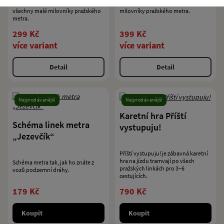
Elegantní černé dětské triko pro
Elegantní černé triko pro všechny
všechny malé milovníky pražského
milovníky pražského metra.
metra.
299 Kč
399 Kč
více variant
více variant
Detail
Detail
Nejprodávanější
Nejprodávanější
Karetní hra Příští
Schéma linek metra
vystupuju!
„Jezevčík“
Příští vystupuju! je zábavná karetní
hra na jízdu tramvají po všech
Schéma metra tak, jak ho znáte z
pražských linkách pro 3–6
vozů podzemní dráhy.
cestujících.
179 Kč
790 Kč
Koupit
Koupit