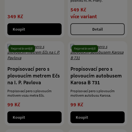
podniku hl. m. Prahy.
549 Kč
349 Kč
více variant
Koupit
Detail
Nejprodávanější
Nejprodávanější
Propisovací pero s
Propisovací pero s
plovoucím metrem Ečs
plovoucím autobusem
na I. P. Pavlova
Karosa B 731
Propisovací pero s plovoucím
Propisovací pero s plovoucím
motivem vozu metra Ečs.
motivem autobusu Karosa.
99 Kč
99 Kč
Koupit
Koupit