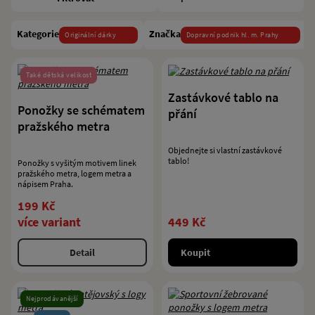
Kategorie
Značka
Zr
Originální dárky
Dopravní podnik hl. m. Prahy
Také dětská velikost
Zastávkové tablo na
Ponožky se schématem
přání
pražského metra
Objednejte si vlastní zastávkové
tablo!
Ponožky s vyšitým motivem linek
pražského metra, logem metra a
nápisem Praha.
199 Kč
více variant
449 Kč
Detail
Koupit
Nejprodávanější