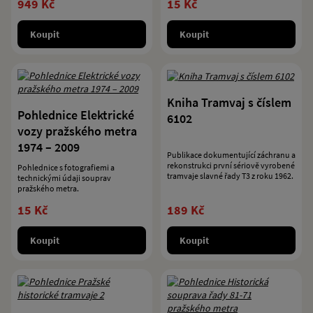
949 Kč
15 Kč
Koupit
Koupit
Kniha Tramvaj s číslem
Pohlednice Elektrické
6102
vozy pražského metra
1974 – 2009
Publikace dokumentující záchranu a
rekonstrukci první sériově vyrobené
Pohlednice s fotografiemi a
tramvaje slavné řady T3 z roku 1962.
technickými údaji souprav
pražského metra.
15 Kč
189 Kč
Koupit
Koupit