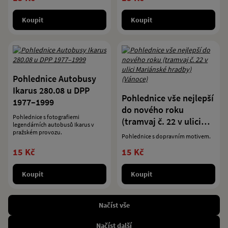
Koupit
Koupit
Pohlednice Autobusy
Ikarus 280.08 u DPP
Pohlednice vše nejlepší
1977–1999
do nového roku
Pohlednice s fotografiemi
(tramvaj č. 22 v ulici
legendárních autobusů Ikarus v
Mariánské hradby)
pražském provozu.
Pohlednice s dopravním motivem.
(Vánoce)
15 Kč
15 Kč
Koupit
Koupit
Načíst vše
Načíst další