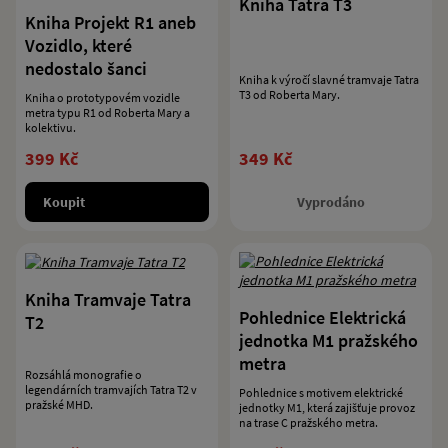
Kniha Tatra T3
Kniha Projekt R1 aneb
Vozidlo, které
nedostalo šanci
Kniha k výročí slavné tramvaje Tatra
T3 od Roberta Mary.
Kniha o prototypovém vozidle
metra typu R1 od Roberta Mary a
kolektivu.
399 Kč
349 Kč
Koupit
Vyprodáno
Kniha Tramvaje Tatra
Pohlednice Elektrická
T2
jednotka M1 pražského
metra
Rozsáhlá monografie o
legendárních tramvajích Tatra T2 v
Pohlednice s motivem elektrické
pražské MHD.
jednotky M1, která zajišťuje provoz
na trase C pražského metra.