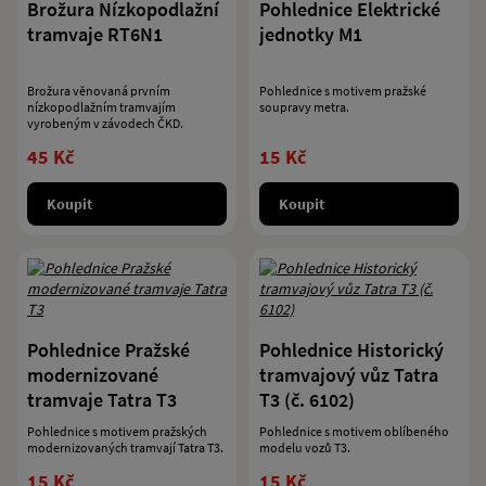
Brožura Nízkopodlažní
Pohlednice Elektrické
tramvaje RT6N1
jednotky M1
Brožura věnovaná prvním
Pohlednice s motivem pražské
nízkopodlažním tramvajím
soupravy metra.
vyrobeným v závodech ČKD.
45 Kč
15 Kč
Koupit
Koupit
Pohlednice Pražské
Pohlednice Historický
modernizované
tramvajový vůz Tatra
tramvaje Tatra T3
T3 (č. 6102)
Pohlednice s motivem pražských
Pohlednice s motivem oblíbeného
modernizovaných tramvají Tatra T3.
modelu vozů T3.
15 Kč
15 Kč