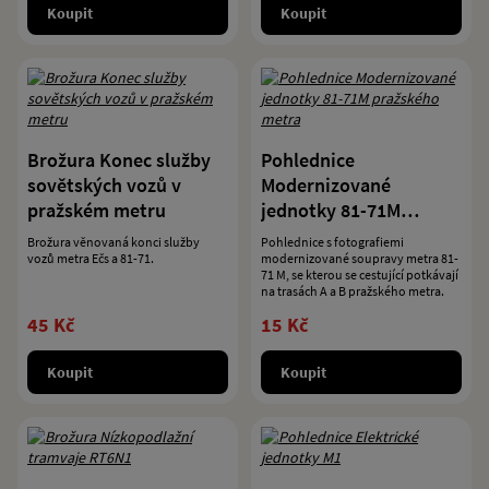
Koupit
Koupit
Brožura Konec služby
Pohlednice
sovětských vozů v
Modernizované
pražském metru
jednotky 81-71M
pražského metra
Brožura věnovaná konci služby
Pohlednice s fotografiemi
vozů metra Ečs a 81-71.
modernizované soupravy metra 81-
71 M, se kterou se cestující potkávají
na trasách A a B pražského metra.
45 Kč
15 Kč
Koupit
Koupit