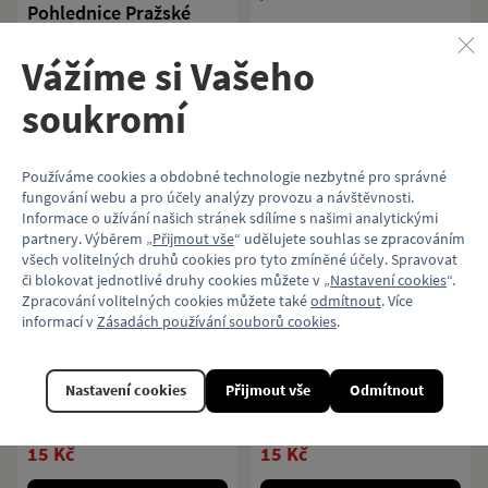
Pohlednice Pražské
Pohlednice Historická
historické tramvaje 2
souprava řady 81-71
Vážíme si Vašeho
pražského metra
Pohlednice s motivem pražských
soukromí
historických tramvají.
Pohlednice s dopravním motivem.
15 Kč
15 Kč
Používáme cookies a obdobné technologie nezbytné pro správné
Koupit
Koupit
fungování webu a pro účely analýzy provozu a návštěvnosti.
Informace o užívání našich stránek sdílíme s našimi analytickými
partnery. Výběrem „
Přijmout vše
“ udělujete souhlas se zpracováním
všech volitelných druhů cookies pro tyto zmíněné účely. Spravovat
či blokovat jednotlivé druhy cookies můžete v „
Nastavení cookies
“.
Zpracování volitelných cookies můžete také
odmítnout
. Více
Pohlednice První
Pohlednice Historická
informací v
Zásadách používání souborů cookies
.
prototyp tramvaje
souprava Ečs I
Tatra T2 (č. 6001)
Nastavení cookies
Přijmout vše
Odmítnout
Pohlednice s motivem tramvaje
Pohlednice s motivem pražské
Tatra T2.
historické soupravy metra.
15 Kč
15 Kč