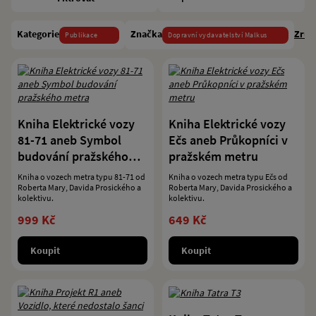
Kategorie
Značka
Zruš
Publikace
Dopravní vydavatelství Malkus
Kniha Elektrické vozy
Kniha Elektrické vozy
81-71 aneb Symbol
Ečs aneb Průkopníci v
budování pražského
pražském metru
metra
Kniha o vozech metra typu 81-71 od
Kniha o vozech metra typu Ečs od
Roberta Mary, Davida Prosického a
Roberta Mary, Davida Prosického a
kolektivu.
kolektivu.
999 Kč
649 Kč
Koupit
Koupit