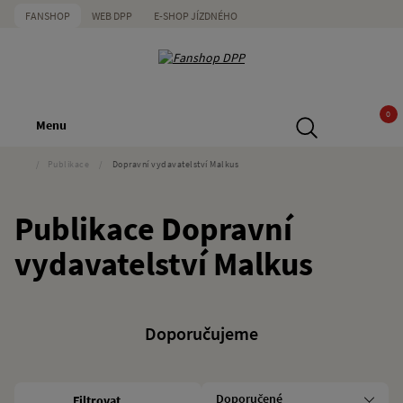
FANSHOP
WEB DPP
E-SHOP JÍZDNÉHO
0
Menu
/
Publikace
/
Dopravní vydavatelství Malkus
Publikace Dopravní
vydavatelství Malkus
Doporučujeme
Filtrovat